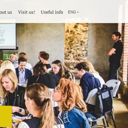
out us
Visit us!
Useful info
ENG
▼
!