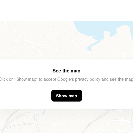
See the map
Click on "Show map" to accept Google's
privacy policy
and see the map
Show map