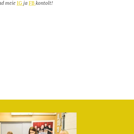
iad meie
IG
ja
FB
kontolt!