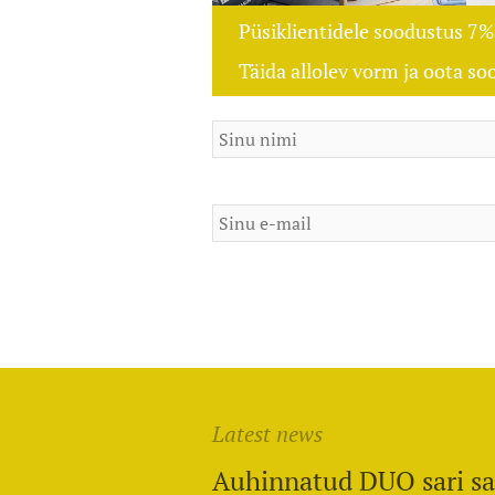
Püsiklientidele soodustus 7%
Täida allolev vorm ja oota so
Sinu nimi
Sinu e-mail
Latest news
Auhinnatud DUO sari sa