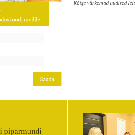
Kõige värkemad uudised le
.
oduskoodi meilile.
i piparmündi