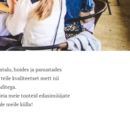
talu, hoides ja panustades
eile kvaliteetset mett nii
anditega.
leia meie tooteid edasimüüjate
le meile külla!