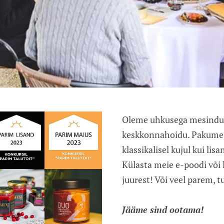
Oleme uhkusega mesindus
keskkonnahoidu.
Pakume t
klassikalisel kujul kui lis
Külasta meie e-poodi või 
juurest! Või veel parem, tu
Jääme sind ootama!