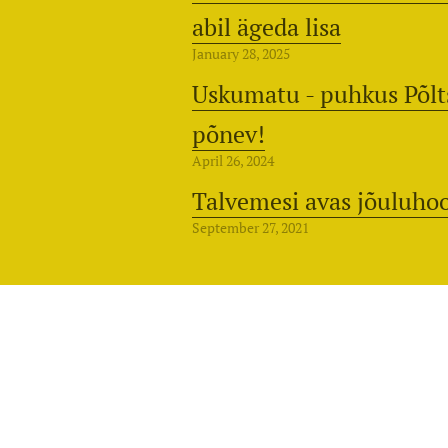
abil ägeda lisa
January 28, 2025
Uskumatu - puhkus Põlt
põnev!
April 26, 2024
Talvemesi avas jõuluhoo
September 27, 2021