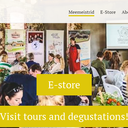
Meemeistrid
E-Store
Ab
E-store
Visit tours and degustations