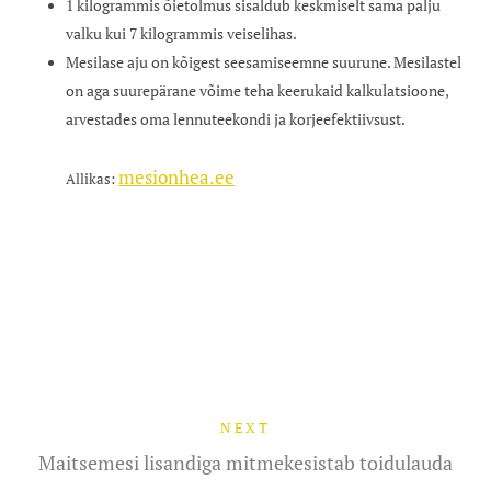
1 kilogrammis õietolmus sisaldub keskmiselt sama palju
valku kui 7 kilogrammis veiselihas.
Mesilase aju on kõigest seesamiseemne suurune. Mesilastel
on aga suurepärane võime teha keerukaid kalkulatsioone,
arvestades oma lennuteekondi ja korjeefektiivsust.
mesionhea.ee
Allikas:
NEXT
Maitsemesi lisandiga mitmekesistab toidulauda