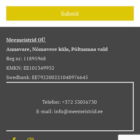
Meemeistrid OÜ
Annavare, Nõmavere küla, Põltsamaa vald
Reg nr: 11895968
KMKN: EE101349932
Swedbank: EE792200221048976645
Telefon: +372 53056730
E-mail: info@meemeistrid.ee