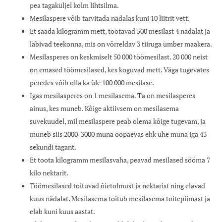
pea tagaküljel kolm lihtsilma.
Mesilaspere võib tarvitada nädalas kuni 10 liitrit vett.
Et saada kilogramm mett, töötavad 500 mesilast 4 nädalat ja
läbivad teekonna, mis on võrreldav 3 tiiruga ümber maakera.
Mesilasperes on keskmiselt 50 000 töömesilast. 20 000 neist
on emased töömesilased, kes koguvad mett. Väga tugevates
peredes võib olla ka üle 100 000 mesilase.
Igas mesilasperes on 1 mesilasema. Ta on mesilasperes
ainus, kes muneb. Kõige aktiivsem on mesilasema
suvekuudel, mil mesilaspere peab olema kõige tugevam, ja
muneb siis 2000-3000 muna ööpäevas ehk ühe muna iga 43
sekundi tagant.
Et toota kilogramm mesilasvaha, peavad mesilased sööma 7
kilo nektarit.
Töömesilased toituvad õietolmust ja nektarist ning elavad
kuus nädalat. Mesilasema toitub mesilasema toitepiimast ja
elab kuni kuus aastat.