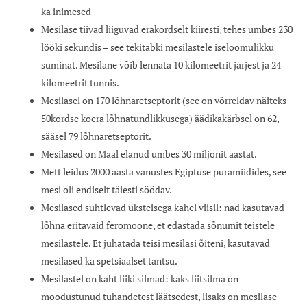
ka inimesed
Mesilase tiivad liiguvad erakordselt kiiresti, tehes umbes 230
lööki sekundis – see tekitabki mesilastele iseloomulikku
suminat. Mesilane võib lennata 10 kilomeetrit järjest ja 24
kilomeetrit tunnis.
Mesilasel on 170 lõhnaretseptorit (see on võrreldav näiteks
50kordse koera lõhnatundlikkusega) äädikakärbsel on 62,
sääsel 79 lõhnaretseptorit.
Mesilased on Maal elanud umbes 30 miljonit aastat.
Mett leidus 2000 aasta vanustes Egiptuse püramiidides, see
mesi oli endiselt täiesti söödav.
Mesilased suhtlevad üksteisega kahel viisil: nad kasutavad
lõhna eritavaid feromoone, et edastada sõnumit teistele
mesilastele. Et juhatada teisi mesilasi õiteni, kasutavad
mesilased ka spetsiaalset tantsu.
Mesilastel on kaht liiki silmad: kaks liitsilma on
moodustunud tuhandetest läätsedest, lisaks on mesilase