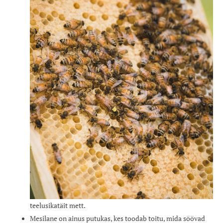
teelusikatäit mett.
Mesilane on ainus putukas, kes toodab toitu, mida söövad