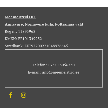
Meemeistrid OÜ
Annavare, Nõmavere küla, Põltsamaa vald
Reg nr: 11895968
KMKN: EE101349932
Swedbank: EE792200221048976645
Telefon: +372 53056730
E-mail: info@meemeistrid.ee