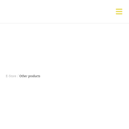
/
E-Store
Other products