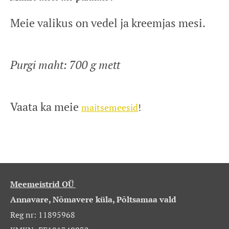
Meie valikus on vedel ja kreemjas mesi.
Purgi maht: 700 g mett
Vaata ka meie
maitsemeesid
!
Meemeistrid OÜ
Annavare, Nõmavere küla, Põltsamaa vald
Reg nr: 11895968