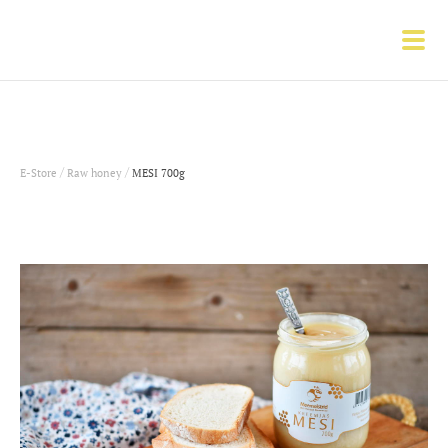
/
/
E-Store
Raw honey
MESI 700g