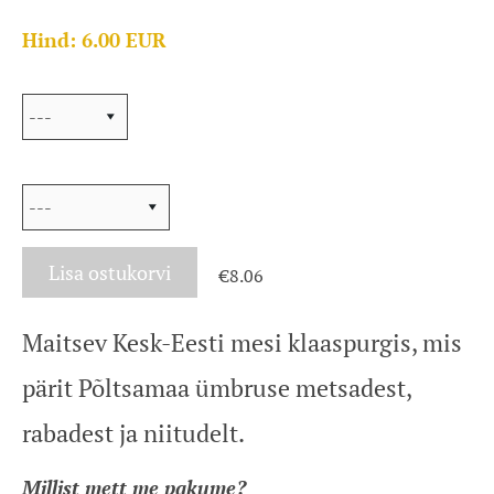
Hind: 6.00 EUR
Valik:
Sildi värv
Lisa ostukorvi
€8.06
Maitsev Kesk-Eesti mesi klaaspurgis, mis
pärit Põltsamaa ümbruse metsadest,
rabadest ja niitudelt.
Millist mett me pakume?