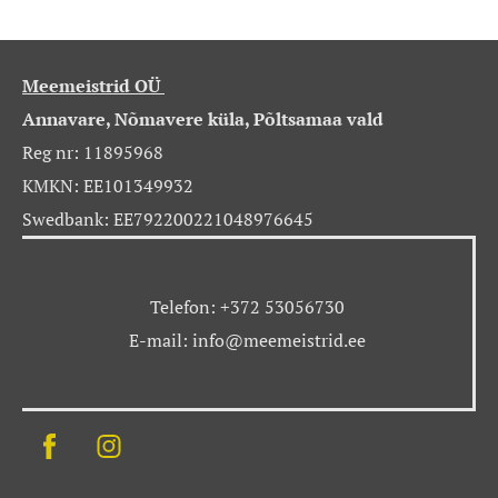
Meemeistrid OÜ
Annavare, Nõmavere küla, Põltsamaa vald
Reg nr: 11895968
KMKN: EE101349932
Swedbank: EE792200221048976645
Telefon: +372 53056730
E-mail: info@meemeistrid.ee