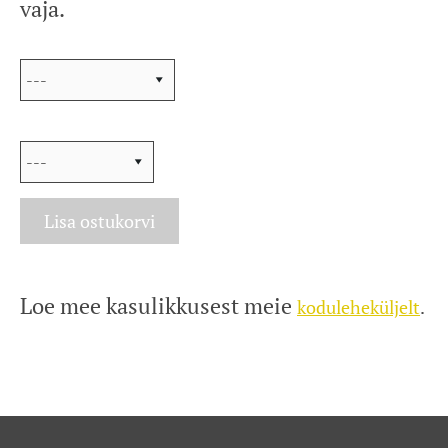
vaja.
Purgi maht
Sildi värvi
Lisa ostukorvi
Loe mee kasulikkusest meie
koduleheküljelt
.