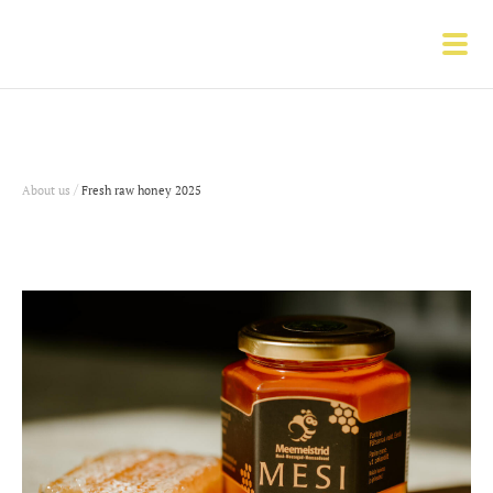
/
About us
Fresh raw honey 2025