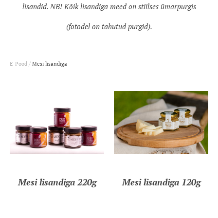
lisandid. NB! Kõik lisandiga meed on stiilses ümarpurgis
(fotodel on tahutud purgid).
/
E-Pood
Mesi lisandiga
Mesi lisandiga 220g
Mesi lisandiga 120g