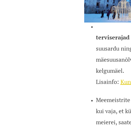
terviserajad
suusardu ning
mäesuusanõlv
kelgumäel.
Lisainfo:
Kun
Meemeistrite 
kui vaja, et 
meierei, saate