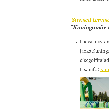
Suvised tervi
“Kuningamäe t
Päeva alustam
jaoks Kuning
discgolfirajad
Lisainfo:
Kun