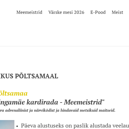
Meemeistrid
Värske mesi 2026
E-Pood
Meist
HKUS PÕLTSAMAAL
õ
ltsamaa
ngamäe kardirada - Meemeistrid"
ära adrenaliinist ja närvikõdist ja hindavaid metsikuid maitseid.
Päeva alustuseks on paslik alustada veela