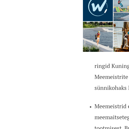
ringid Kuning
Meemeistrite
sünnikohaks 
Meemeistrid e
meemaitsetega
tootmisest. B