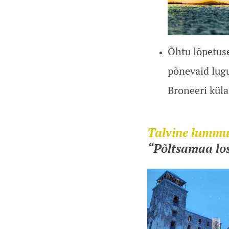
Õhtu lõpetuse
põnevaid lugu
Broneeri kül
Talvine lummu
“Põltsamaa los