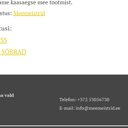
tame kaasaegse mee tootmist.
astus:
Meemeistrid
tusi:
SS
 SÕBRAD
a vald
Telefon: +372 53056730
E-mail: info@meemeistrid.ee