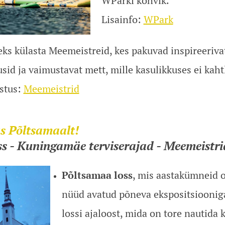
WParki kohvik.
Lisainfo:
WPark
ks külasta Meemeistreid, kes pakuvad inspireeriva
sid ja vaimustavat mett, mille kasulikkuses ei kaht
astus:
Meemeistrid
s Põltsamaalt!
s - Kuningamäe terviserajad - Meemeistri
Põltsamaa loss
, mis aastakümneid o
nüüd avatud põneva ekspositsioonig
lossi ajaloost, mida on tore nautida k