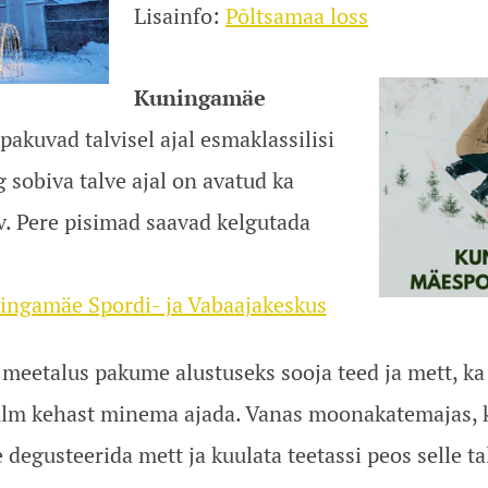
Lisainfo:
Põltsamaa loss
Kuningamäe
pakuvad talvisel ajal esmaklassilisi
 sobiva talve ajal on avatud ka
. Pere pisimad saavad kelgutada
ingamäe Spordi- ja Vabaajakeskus
meetalus pakume alustuseks sooja teed ja mett, ka 
külm kehast minema ajada. Vanas moonakatemajas, k
 degusteerida mett ja kuulata teetassi peos selle ta