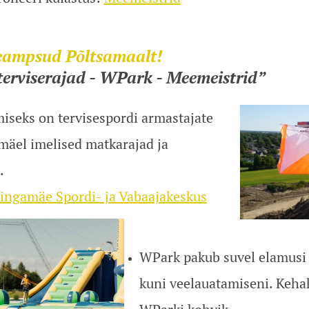
seampsud Põltsamaalt!
erviserajad - WPark - Meemeistrid”
iseks on tervisespordi armastajate
mäel imelised matkarajad ja
.
ingamäe Spordi- ja Vabaajakeskus
WPark pakub suvel elamusi 
kuni veelauatamiseni. Keha