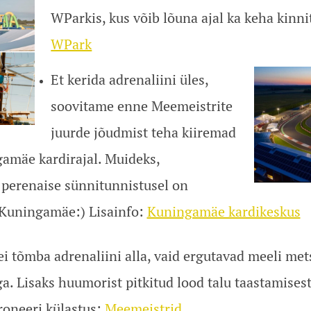
WParkis, kus võib lõuna ajal ka keha kinni
WPark
Et kerida adrenaliini üles,
soovitame enne Meemeistrite
juurde jõudmist teha kiiremad
amäe kardirajal. Muideks,
 perenaise sünnitunnistusel on
Kuningamäe:) Lisainfo:
Kuningamäe kardikeskus
i tõmba adrenaliini alla, vaid ergutavad meeli met
. Lisaks huumorist pitkitud lood talu taastamises
roneeri külastus:
Meemeistrid