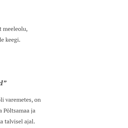
t meeleolu,
le keegi.
d”
li varemetes, on
a Põltsamaa ja
a talvisel ajal.