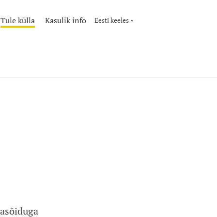
Tule külla
Kasulik info
Eesti keeles
▼
uasõiduga