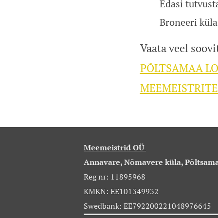
Edasi tutvus
Broneeri kül
Vaata veel soovi
PÕLTSAMAA LO
MEEMEISTRITE
Meemeistrid OÜ
Annavare, Nõmavere küla, Põltsama
Reg nr: 11895968
KMKN: EE101349932
Swedbank: EE792200221048976645