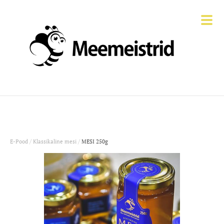
/
/
E-Pood
Klassikaline mesi
MESI 250g