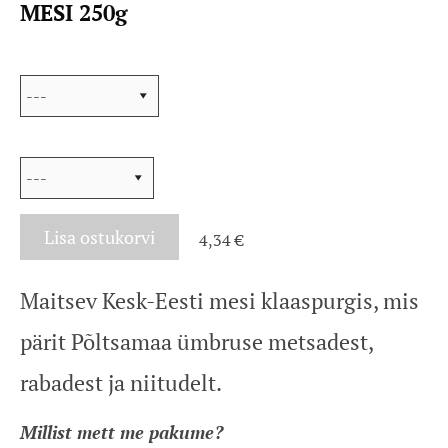
MESI 250g
Valik
Sildi värv
Lisa ostukorvi
4,34 €
Maitsev Kesk-Eesti mesi klaaspurgis, mis
pärit Põltsamaa ümbruse metsadest,
rabadest ja niitudelt.
Millist mett me pakume?